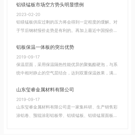
铝镁锰板市场空方势头明显惯例
2023-02-20
铝镁锰板供应过剩的压力将会得到一定程度的缓解。对
于节后钢材报价走势是有利的。再加上最近中国报价处
于非常低的水平，后中国钢材市场报价有上涨的希望，
且不排除短期内可能快速上涨的行情出现。
铝板保温一体板的突出优势
2019-09-17
保温层面，采用保温隔热性能优异的聚氨酯硬泡，与系
统中相对静止的空气层结合，达到双重保温效果，满足
寒冷地区65%的节能标准，为住户节省了大量的空调费
用，对促进国家节能减排起到积极推进作用。
山东玺睿金属材料有限公司
2019-09-17
山东玺睿金属材料有限公司是一家集科研、生产销售彩
涂铝卷、预辊涂彩铝板带、铝镁锰板、铝镁锰屋面板、
氟碳铝镁锰板、印花彩铝板